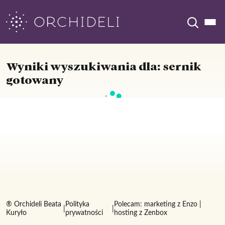
Skip
to
content
Wyniki wyszukiwania dla:
sernik
gotowany
® Orchideli Beata
Polityka
Polecam:
marketing z Enzo
|
|
|
Kuryło
prywatności
hosting z Zenbox