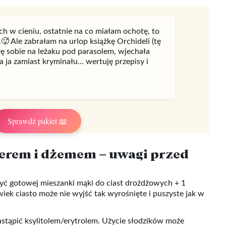
ch w cieniu, ostatnie na co miałam ochotę, to
.🥵 Ale zabrałam na urlop książkę Orchideli (tę
zę sobie na leżaku pod parasolem, wjechała
 ja zamiast kryminału… wertuję przepisy i
Sprawdź pakiet 📖
serem i dżemem – uwagi przed
żyć gotowej mieszanki mąki do ciast drożdżowych + 1
iek ciasto może nie wyjść tak wyrośnięte i puszyste jak w
astąpić ksylitolem/erytrolem. Użycie słodzików może