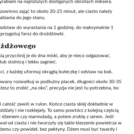
yrabiam na najniższych dostępnych obrotach miksera.
 powinno zająć to około 20-25 minut, ale ciasto należy
biania do jego stanu.
i odstaw do wyrastania na 1 godzinę, do maksymalnie 1
przygotuj farsz do drożdżówki.
ożdżowego
ą przyciśnij je do dna miski, aby je nieco odgazować.
ub stolnicę i lekko zagnieć.
ci, z każdej uformuj okrągłą bułeczkę i odstaw na bok.
owany rozwałkuj w podłużny placek, długości około 30-35
sz to zrobić „na oko”, precyzja nie jest tu potrzebna, bo
i całość zawiń w rulon. Końce ciasta sklej dokładnie w
eżdżały i nie rozklejały. To samo powtórz z kolejną częścią
z dżemem czy marmoladą, a potem zrobię z serem. Jeśli
wał od ciasta i nie tworzyły się takie kieszenie powietrza w
żemu czy powideł, bez pektyny. Dżem musi być twardy i