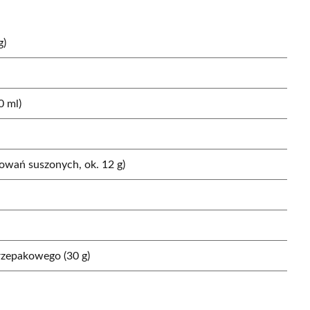
g)
0 ml)
owań suszonych, ok. 12 g)
 rzepakowego (30 g)