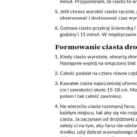
minut. Przypominam, że ciasto to w
Jeśli chcesz wyrobić ciasto ręcznie,
obserwować i dostosować czas wyra
Gotowe ciasto przykryj ściereczką 
godziny i 15 minut. W międzyczasie 
Formowanie ciasta dr
Kiedy ciasto wyrośnie, otwartą dłoni
Następnie wyjmij na omączony blat l
Całość podziel na cztery równe częś
Kawałek ciasta najwcześniej uform
cm i szerokości około 15-18 cm. Może
potem i tak całość zawiniesz.
Na wierzchu ciasta rozsmaruj farsz, 
każdym miejscu, tak aby się nie rozj
ciasta. Ja zaczynam od drożdżówki 
zależy ci na tym, aby farsz nie odsta
środku, użyj dobrze wysmażonego d