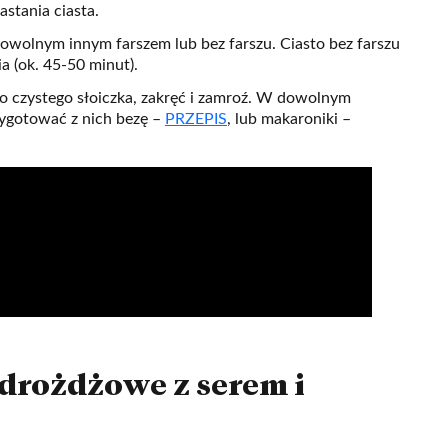
tania ciasta.
owolnym innym farszem lub bez farszu. Ciasto bez farszu
a (ok. 45-50 minut).
 do czystego słoiczka, zakręć i zamroź. W dowolnym
zygotować z nich bezę –
PRZEPIS
, lub makaroniki –
 drożdżowe z serem i