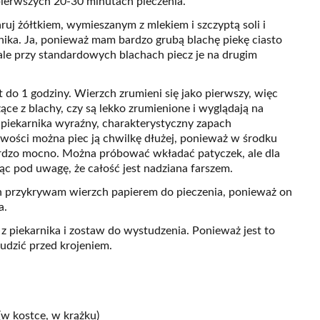
ierwszych 20-30 minutach pieczenia.
uj żółtkiem, wymieszanym z mlekiem i szczyptą soli i
ika. Ja, ponieważ mam bardzo grubą blachę piekę ciasto
ale przy standardowych blachach piecz je na drugim
 do 1 godziny. Wierzch zrumieni się jako pierwszy, więc
ce z blachy, czy są lekko zrumienione i wyglądają na
 piekarnika wyraźny, charakterystyczny zapach
iwości można piec ją chwilkę dłużej, ponieważ w środku
 bardzo mocno. Można próbować wkładać patyczek, ale dla
ąc pod uwagę, że całość jest nadziana farszem.
h przykrywam wierzch papierem do pieczenia, ponieważ on
a.
 z piekarnika i zostaw do wystudzenia. Ponieważ jest to
udzić przed krojeniem.
 (w kostce, w krążku)