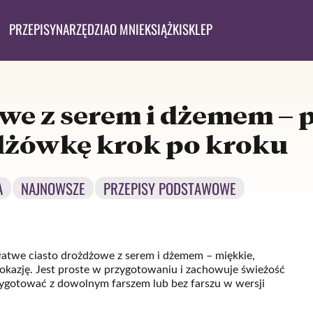
PRZEPISY
NARZĘDZIA
O MNIE
KSIĄŻKI
SKLEP
we z serem i dżemem – p
dżówkę krok po kroku
A
NAJNOWSZE
PRZEPISY PODSTAWOWE
 łatwe ciasto drożdżowe z serem i dżemem – miękkie,
 okazję. Jest proste w przygotowaniu i zachowuje świeżość
ygotować z dowolnym farszem lub bez farszu w wersji