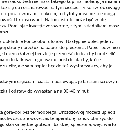
nie rzadki. Jeśli nie masz takiego kup marmoladę, ja miałam
ą też się da rozsmarować na tym cieście. Tylko zwróć uwagę
j nic poza owocami i cukrem, to byłoby idealnie, ale mogą
asowości i konserwant. Natomiast nie może być w niej
czy. Pomijając kwestie zdrowotne, z tymi składnikami masz
arszu.
lej dokładnie końce obu rulonów. Następnie opleć jeden z
giej strony i przełóż na papier do pieczenia. Papier powinien
ęki czemu łatwiej będzie je przenieść do blachy i oddzielić
 mam dodatkowe regulowane boki do blachy, które
skleiły, ale sam papier będzie też wystarczający, aby je
stałymi częściami ciasta, nadziewając je farszem serowym.
zką i odstaw do wyrastania na 30-40 minut.
ałka góra-dół bez termoobiegu. Drożdżówkę możesz upiec z
 możliwości, ale wówczas temperaturę należy obniżyć do
u skórka będzie grubsza i bardziej spieczona, więc warto