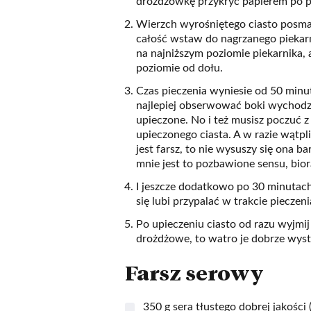
drożdżówkę przykryć papierem po p
Wierzch wyrośniętego ciasto posmar
całość wstaw do nagrzanego piekarn
na najniższym poziomie piekarnika, 
poziomie od dołu.
Czas pieczenia wyniesie od 50 minut
najlepiej obserwować boki wychodzą
upieczone. No i też musisz poczuć z
upieczonego ciasta. A w razie wątpl
jest farsz, to nie wysuszy się ona
mnie jest to pozbawione sensu, bior
I jeszcze dodatkowo po 30 minutac
się lubi przypalać w trakcie pieczeni
Po upieczeniu ciasto od razu wyjmij
drożdżowe, to watro je dobrze wyst
Farsz serowy
350 g sera tłustego dobrej jakości