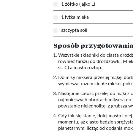
1 żółtko (jajko L)
1 łyżka mleka
szczypta soli
Sposób przygotowani
Wszystkie składniki do ciasta dro
również farszu do drożdżówki. Mleko 
st. C) a masło roztop.
Do misy miksera przesiej mąkę, dodaj
wymieszaj razem ciepłe mleko, pokru
Następnie całość przelej do mąki z 
najmniejszych obrotach miksera do
powstanie niejednolite, z grubsza w
Gdy tak się stanie, dolej masło i ol
momentu, aż ciasto będzie sprężyste
planetarnym, licząc od dodania mok