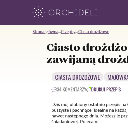
Skip
to
content
Strona główna
Przepisy
Ciasta drożdżowe
Ciasto drożdżo
zawijaną droż
CIASTA DROŻDŻOWE
MAJÓWK
34 KOMENTARZY
DRUKUJ PRZEPIS
Dziś mój ulubiony ostatnio przepis na
puszyste i pachnące. Idealne na każdą
nawet następnego dnia. Możesz je prz
śniadaniowej. Polecam.