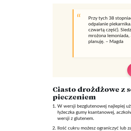
Przy tych 38 stopnia
odpalanie piekarnika
czwartą część). Sied
mrożona lemoniada, a
planuję. – Magda
Ciasto drożdżowe z 
pieczeniem
W wersji bezglutenowej najlepiej u
łyżeczka gumy ksantanowej, aczkolw
wersji z glutenem.
Ilość cukru możesz ograniczyć lub z