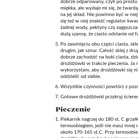
dobrze odparowany, czyli po prostu 
miękka, ale wydaje mi się, że tward
na jej skład. Nie powinno być w nie
się też w niej znaleźć regulator kw
żadnej wody, pektyny czy zagęszcza
dużą szansę, że ciasto odstanie od f
Po zawinięciu obu części ciasta, sk
drugim, jak sznur. Całość sklej z dru
dobrze zachodzić na boki ciasta, dzi
drożdżówki w trakcie pieczenia. Ja
wykorzystam, aby drożdżówki się nie 
oddzielić od siebie.
Wszystkie czynności powtórz z pozo
Gotowe drożdżówki przykryj ścierec
Pieczenie
Piekarnik nagrzej do 180 st. C grz
termoobiegiem, jeśli nie masz innej
około 170-165 st.C. Przy termoobieg