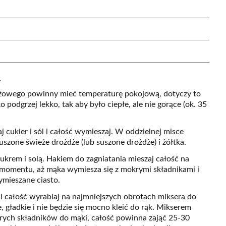
a
żdżowego powinny mieć temperaturę pokojową, dotyczy to
podgrzej lekko, tak aby było ciepłe, ale nie gorące (ok. 35
 cukier i sól i całość wymieszaj. W oddzielnej misce
szone świeże drożdże (lub suszone drożdże) i żółtka.
cukrem i solą. Hakiem do zagniatania mieszaj całość na
 momentu, aż mąka wymiesza się z mokrymi składnikami i
ymieszane ciasto.
ej i całość wyrabiaj na najmniejszych obrotach miksera do
, gładkie i nie będzie się mocno kleić do rąk. Mikserem
rych składników do mąki, całość powinna zająć 25-30