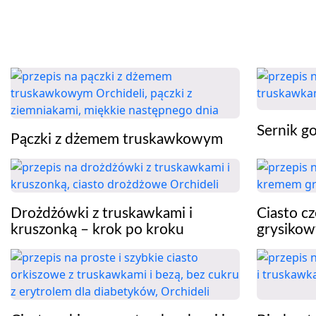
Sernik g
Pączki z dżemem truskawkowym
Drożdżówki z truskawkami i
Ciasto c
kruszonką – krok po kroku
grysikow