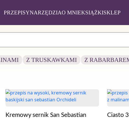
PRZEPISY
NARZĘDZIA
O MNIE
KSIĄŻKI
SKLEP
LINAMI
Z TRUSKAWKAMI
Z RABARBARE
Kremowy sernik San Sebastian
Ciasto 3