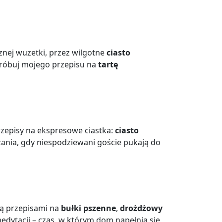
znej wuzetki, przez wilgotne
ciasto
spróbuj mojego przepisu na
tartę
przepisy na ekspresowe ciastka:
ciasto
ązania, gdy niespodziewani goście pukają do
obą przepisami na
bułki pszenne
,
drożdżowy
edytacji – czas, w którym dom napełnia się