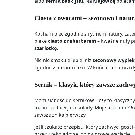
albo
sernik baskijski
. Na
Majówkę
polecam c
Ciasta z owocami – sezonowo i natur
Kocham piec zgodnie z rytmem natury. Late
piekę
ciasto z rabarbarem
– kwaśne nuty pr
szarlotkę
.
Nic nie smakuje lepiej niż
sezonowy wypiek
zgodne z porami roku. W końcu to natura dy
Sernik – klasyk, który zawsze zachw
Mam słabość do serników – czy to klasyczny
malin lub białej czekolady. Moje ulubione?
S
zawsze znika pierwszy.
Jeśli szukasz przepisu, który zachwyci gości
przez czekoladowe, po owocowe wariacje.