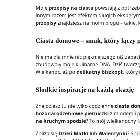
Moje
przepisy na ciasta
powstają z potrzeby
innym razem jest efektem długich eksperyme
przepisy
znajdziesz na moim blogu – takie, k
Ciasta domowe – smak, który łączy 
Nie ma dla mnie nic piękniejszego niż zapac
zbudowały moje kulinarne DNA. Dziś tworzę 
Wielkanoc, aż po
delikatny biszkopt
, który
Słodkie inspiracje na każdą okazję
Znajdziesz tu nie tylko codzienne
ciasta d
bożonarodzeniowe pierniczki
z miodem i p
na kruchym spodzie
? To mój wielkanocny f
Zbliża się
Dzień Matki
lub
Walentynki
? Sp