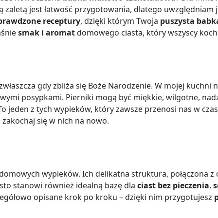
zą zaletą jest łatwość przygotowania, dlatego uwzględniam j
prawdzone receptury
, dzięki którym Twoja
puszysta babk
aśnie
smak i aromat
domowego ciasta, który wszyscy koc
i – zwłaszcza gdy zbliża się Boże Narodzenie. W mojej kuchn
ymi posypkami. Pierniki mogą być miękkie, wilgotne, nad
 To jeden z tych wypieków, który zawsze przenosi nas w czas
i zakochaj się w nich na nowo.
domowych wypieków. Ich delikatna struktura, połączona 
asto stanowi również idealną bazę dla
ciast bez pieczenia
,
s
egółowo opisane krok po kroku – dzięki nim przygotujesz
p