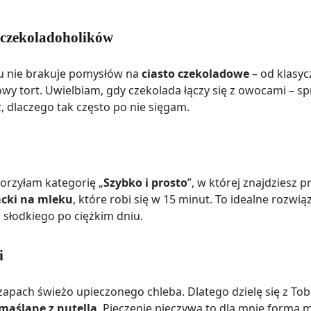
h czekoladoholików
gu nie brakuje pomysłów na
ciasto czekoladowe
– od klasyc
wy tort. Uwielbiam, gdy czekolada łączy się z owocami – 
z, dlaczego tak często po nie sięgam.
orzyłam kategorię „
Szybko i prosto
”, w której znajdziesz 
acki na mleku
, które robi się w 15 minut. To idealne rozwi
 słodkiego po ciężkim dniu.
i
ż zapach świeżo upieczonego chleba. Dlatego dzielę się z T
 maślane z nutellą
. Pieczenie pieczywa to dla mnie forma m