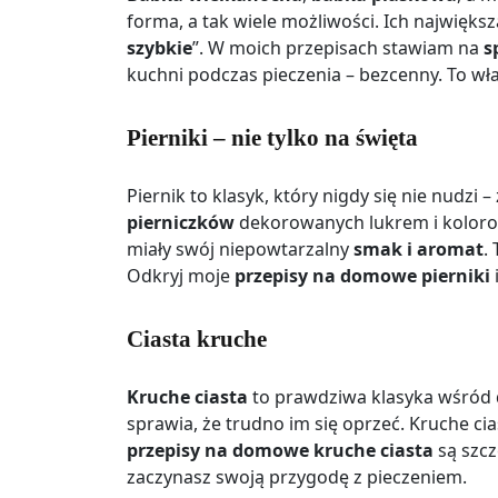
forma, a tak wiele możliwości. Ich najwięks
szybkie
”. W moich przepisach stawiam na
s
kuchni podczas pieczenia – bezcenny. To wł
Pierniki – nie tylko na święta
Piernik to klasyk, który nigdy się nie nudz
pierniczków
dekorowanych lukrem i kolorow
miały swój niepowtarzalny
smak i aromat
.
Odkryj moje
przepisy na domowe pierniki
Ciasta kruche
Kruche ciasta
to prawdziwa klasyka wśród 
sprawia, że trudno im się oprzeć. Kruche ci
przepisy na domowe kruche ciasta
są szcz
zaczynasz swoją przygodę z pieczeniem.