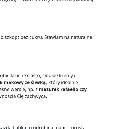
zy biszkopt bez cukru. Stawiam na naturalne
obie kruche ciasto, słodkie kremy i
k makowy ze śliwką,
który idealnie
esne wersje, np. z
mazurek rafaello czy
nością Cię zachwycą.
każda babka to odrobina magii – prosta