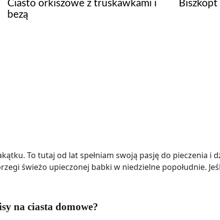
Biszkopt
Ciasto orkiszowe z truskawkami i
bezą
tku. To tutaj od lat spełniam swoją pasję do pieczenia i dzi
 brzegi świeżo upieczonej babki w niedzielne popołudnie. Je
isy na ciasta domowe?