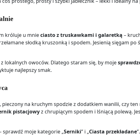
oś prostego, prosty i szybki jabłecznik – lekki i idealny na 
alnie
m króluje u mnie
ciasto z truskawkami i galaretką
– kruch
zełamane słodką kruszonką i spodem. Jesienią sięgam po śl
z lokalnych owoców. Dlatego staram się, by moje
sprawdzo
ktuje najlepszy smak.
yca
, pieczony na kruchym spodzie z dodatkiem wanilii, czy te
ernik pistacjowy
z chrupiącym spodem i lśniącą polewą. Jes
 – sprawdź moje kategorie „
Serniki
” i „
Ciasta przekładane
”