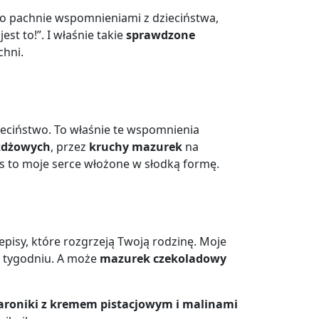
sto pachnie wspomnieniami z dzieciństwa,
t to!”. I właśnie takie
sprawdzone
chni.
zieciństwo. To właśnie te wspomnienia
ożdżowych
, przez
kruchy mazurek
na
is to moje serce włożone w słodką formę.
zepisy, które rozgrzeją Twoją rodzinę. Moje
o tygodniu. A może
mazurek czekoladowy
roniki z kremem pistacjowym i malinami