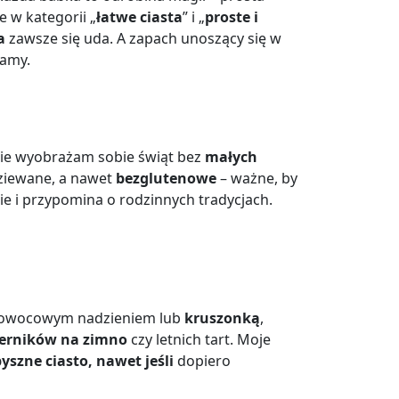
e w kategorii „
łatwe ciasta
” i „
proste i
a
zawsze się uda. A zapach unoszący się w
hamy.
i nie wyobrażam sobie świąt bez
małych
ziewane, a nawet
bezglutenowe
– ważne, by
ie i przypomina o rodzinnych tradycjach.
z owocowym nadzieniem lub
kruszonką
,
erników na zimno
czy letnich tart. Moje
yszne ciasto, nawet jeśli
dopiero