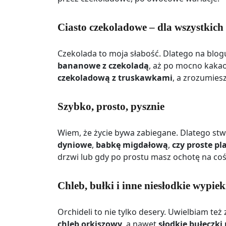
Ciasto czekoladowe – dla wszystkic
Czekolada to moja słabość. Dlatego na blo
bananowe z czekoladą
, aż po mocno kakao
czekoladową z truskawkami
, a zrozumies
Szybko, prosto, pysznie
Wiem, że życie bywa zabiegane. Dlatego stw
dyniowe
,
babkę migdałową
,
czy proste pl
drzwi lub gdy po prostu masz ochotę na coś
Chleb, bułki i inne niesłodkie wypiek
Orchideli to nie tylko desery. Uwielbiam te
chleb orkiszowy
, a nawet
słodkie bułeczki