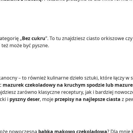
ategorię „
Bez cukru
”. To tu znajdziesz ciasto orkiszowe c
e też może być pyszne.
anocny – to również kulinarne dzieło sztuki, które łączy w s
ec
mazurek czekoladowy na kruchym spodzie lub mazure
jdziesz zarówno klasyczne receptury, jak i bardziej nowocz
cki i
pyszny deser
, moje
przepisy na najlepsze ciasta
z pew
może nowoczesna
babka makowo czekoladowa
? Dla mnie 