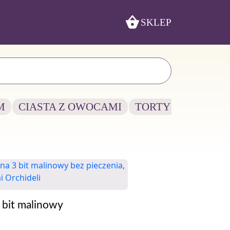
SKLEP
M
CIASTA Z OWOCAMI
TORTY
 bit malinowy