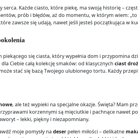
 serca. Każde ciasto, które piekę, ma swoją historię – czę
ntów, prób i błędów, aż do momentu, w którym wiem: „to jes
tóre zawsze się udają, nawet jeśli jesteś początkująca w ku
pokolenia
h piekącego się ciasta, który wypełnia dom i przypomina d
dla Ciebie całą kolekcję smaków: od klasycznych
ciast dr
 może stać się bazą Twojego ulubionego tortu. Każdy przep
omowe
, ale też wypieki na specjalne okazje. Święta? Mam pr
rzyprawami korzennymi są mięciutkie i pachnące nawet p
aworyt – lekki, piękny i niezapomniany.
rawdź moje pomysły na
deser
pełen miłości – delikatne
maka