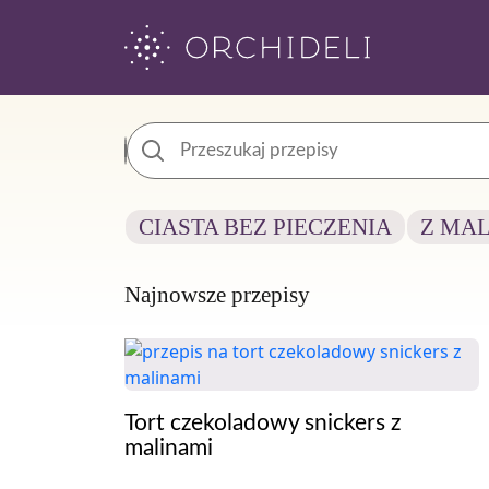
Skip
to
content
CIASTA BEZ PIECZENIA
Z MA
Najnowsze przepisy
Tort czekoladowy snickers z
malinami