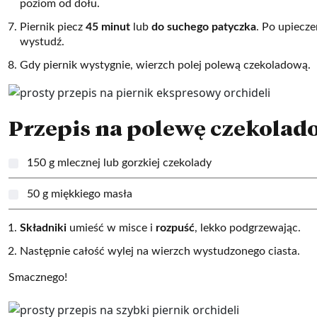
poziom od dołu.
Piernik piecz
45 minut
lub
do suchego patyczka
. Po upiecze
wystudź.
Gdy piernik wystygnie, wierzch polej polewą czekoladową.
Przepis na polewę czekolad
150 g mlecznej lub gorzkiej czekolady
50 g miękkiego masła
Składniki
umieść w misce i
rozpuść
, lekko podgrzewając.
Następnie całość wylej na wierzch wystudzonego ciasta.
Smacznego!