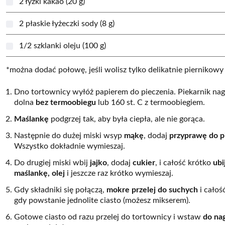
2 łyżki kakao (20 g)
2 płaskie łyżeczki sody (8 g)
1/2 szklanki oleju (100 g)
*można dodać połowę, jeśli wolisz tylko delikatnie piernikow
Dno tortownicy wyłóż papierem do pieczenia. Piekarnik nag
dolna
bez termoobiegu
lub 160 st. C z termoobiegiem.
Maślankę
podgrzej tak, aby była ciepła, ale nie gorąca.
Następnie do dużej miski wsyp
mąkę
, dodaj
przyprawę do pi
Wszystko dokładnie wymieszaj.
Do drugiej miski wbij
jajko
, dodaj
cukier
, i całość krótko
ubi
maślankę, olej
i jeszcze raz krótko wymieszaj.
Gdy składniki się połączą,
mokre przelej do suchych
i całoś
gdy powstanie jednolite ciasto (możesz mikserem).
Gotowe ciasto od razu przelej do tortownicy i wstaw
do na