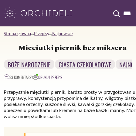
Skip
to
content
Strona główna
Przepisy
Najnowsze
Mięciutki piernik bez miksera
BOŻE NARODZENIE
CIASTA CZEKOLADOWE
NAJNO
33 KOMENTARZY
DRUKUJ PRZEPIS
Przepysznie mięciutki piernik, bardzo prosty w przygotowani
przyprawy, konsystencją przypomina delikatny, wilgotny bisz
posiekane orzechy, suszone śliwki, kawałki gorzkiej czekolady
upieczeniu powidłami lub kremem na bazie kaszki manny. Możes
wolisz mniej słodkie ciasta.