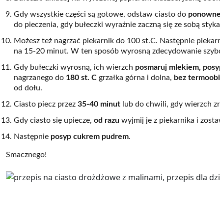
Gdy wszystkie części są gotowe, odstaw ciasto do
ponowneg
do pieczenia, gdy bułeczki wyraźnie zaczną się ze sobą styk
Możesz też nagrzać piekarnik do 100 st.C. Następnie piekar
na 15-20 minut. W ten sposób wyrosną zdecydowanie szybc
Gdy bułeczki wyrosną, ich wierzch
posmaruj mlekiem, posy
nagrzanego do
180 st. C
grzałka górna i dolna,
bez termoob
od dołu.
Ciasto piecz przez
35-40 minut
lub do chwili, gdy wierzch z
Gdy ciasto się upiecze,
od razu
wyjmij je z piekarnika i zost
Następnie
posyp cukrem pudrem
.
Smacznego!