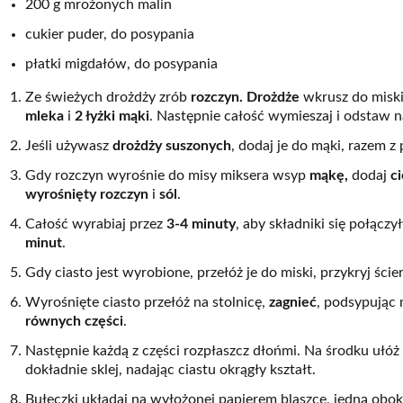
200 g mrożonych malin
cukier puder, do posypania
płatki migdałów, do posypania
Ze świeżych drożdży zrób
rozczyn. Drożdże
wkrusz do miski
mleka
i
2 łyżki mąki
. Następnie całość wymieszaj i odstaw 
Jeśli używasz
drożdży suszonych
, dodaj je do mąki, razem z
Gdy rozczyn wyrośnie do misy miksera wsyp
mąkę,
dodaj
ci
wyrośnięty rozczyn
i
sól
.
Całość wyrabiaj przez
3-4 minuty
, aby składniki się połączy
minut
.
Gdy ciasto jest wyrobione, przełóż je do miski, przykryj ści
Wyrośnięte ciasto przełóż na stolnicę,
zagnieć
, podsypując m
równych części
.
Następnie każdą z części rozpłaszcz dłońmi. Na środku ułóż
dokładnie sklej, nadając ciastu okrągły kształt.
Bułeczki układaj na wyłożonej papierem blaszce, jedną obok 