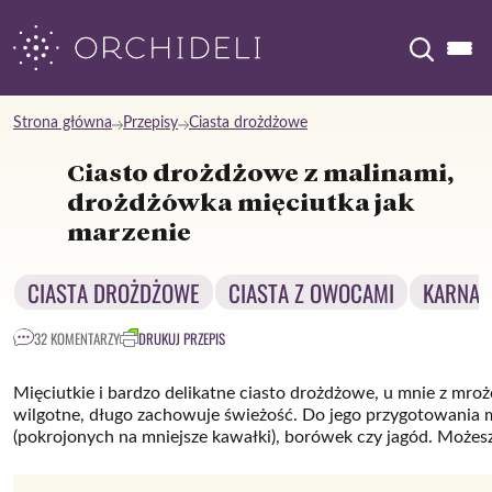
Skip
to
content
Strona główna
Przepisy
Ciasta drożdżowe
Ciasto drożdżowe z malinami,
drożdżówka mięciutka jak
marzenie
CIASTA DROŻDŻOWE
CIASTA Z OWOCAMI
KARNAW
32 KOMENTARZY
DRUKUJ PRZEPIS
Mięciutkie i bardzo delikatne ciasto drożdżowe, u mnie z mroż
wilgotne, długo zachowuje świeżość. Do jego przygotowania
(pokrojonych na mniejsze kawałki), borówek czy jagód. Możesz 