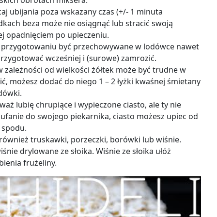
iskich obrotach miksera.
caj ubijania poza wskazany czas (+/- 1 minuta
kach beza może nie osiągnąć lub stracić swoją
jej opadnięciem po upieczeniu.
o przygotowaniu być przechowywane w lodówce nawet
przygotować wcześniej i (surowe) zamrozić.
 w zależności od wielkości żółtek może być trudne w
wić, możesz dodać do niego 1 – 2 łyżki kwaśnej śmietany
dówki.
aż lubię chrupiące i wypieczone ciasto, ale ty nie
zaufanie do swojego piekarnika, ciasto możesz upiec od
 spodu.
ównież truskawki, porzeczki, borówki lub wiśnie.
nie drylowane ze słoika. Wiśnie ze słoika ułóż
ienia frużeliny.