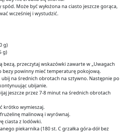
 spód. Może być wyłożona na ciasto jeszcze gorąca,
ać wcześniej i wystudzić.
0 g)
5 g)
cą bezą, przeczytaj wskazówki zawarte w „Uwagach
do bezy powinny mieć temperaturę pokojową.
i ubij na średnich obrotach na sztywno. Następnie po
 kontynuując ubijanie.
ijaj jeszcze przez 7-8 minut na średnich obrotach
ść krótko wymieszaj.
frużelinę malinową i wyrównaj.
ę ciasta z lodówki.
nego piekarnika (180 st. C grzałka góra-dół bez