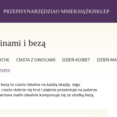
PRZEPISY
NARZĘDZIA
O MNIE
KSIĄŻKI
SKLEP
inami i bezą
UCHE
CIASTA Z OWOCAMI
DZIEŃ KOBIET
DZIEŃ MA
ZEPIS
 bezą to ciasto idealne na każdą okazję. Jego
asto dobrze się kroi i pięknie prezentuje na paterze.
 warstwa malin idealnie komponuje się ze słodką bezą.