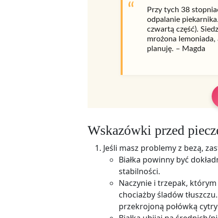
Przy tych 38 stopnia
odpalanie piekarnika
czwartą część). Sied
mrożona lemoniada, a
planuję. – Magda
Wskazówki przed piec
Jeśli masz problemy z bezą, za
Białka powinny być dokładn
stabilności.
Naczynie i trzepak, którym
chociażby śladów tłuszczu
przekrojoną połówką cytry