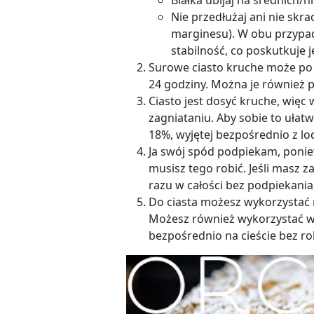
Białka ubijaj na średnich/n
Nie przedłużaj ani nie skra
marginesu). W obu przypad
stabilność, co poskutkuje 
Surowe ciasto kruche może p
24 godziny. Można je również 
Ciasto jest dosyć kruche, więc
zagniataniu. Aby sobie to ułat
18%, wyjętej bezpośrednio z lo
Ja swój spód podpiekam, poniew
musisz tego robić. Jeśli masz 
razu w całości bez podpiekania
Do ciasta możesz wykorzystać r
Możesz również wykorzystać wiś
bezpośrednio na cieście bez rob