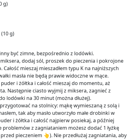
0 g)
 (10 g)
inny być zimne, bezpośrednio z lodówki.
iksera, dodaj sól, proszek do pieczenia i pokrojone
. Całość mieszaj mieszadłem typu K na najniższych
ałki masła nie będą prawie widoczne w mące.
r puder i żółtka i całość mieszaj do momentu, aż
a. Następnie ciasto wyjmij z miksera, zagnieć z
 do lodówki na 30 minut (można dłużej).
przygotować na stolnicy: mąkę wymieszaną z solą i
asłem, tak aby masło utworzyło małe drobinki w
der i żółtka i całość najpierw posiekaj, a później
zie problemów z zagniataniem możesz dodać 1 łyżkę
przed pieczeniem 👆). Nie przedłużaj zagniatania, aby