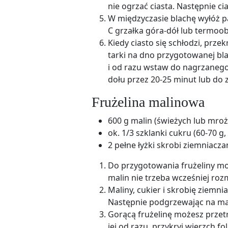
nie ogrzać ciasta. Następnie ci
W międzyczasie blachę wyłóż pa
C grzałka góra-dół lub termoob
Kiedy ciasto się schłodzi, prze
tarki na dno przygotowanej bl
i od razu wstaw do nagrzanego
dołu przez 20-25 minut lub do 
Frużelina malinowa
600 g malin (świeżych lub mro
ok. 1/3 szklanki cukru (60-70 g
2 pełne łyżki skrobi ziemniaczan
Do przygotowania frużeliny m
malin nie trzeba wcześniej roz
Maliny, cukier i skrobię ziemn
Następnie podgrzewając na mał
Gorącą frużelinę możesz przetrz
jej od razu, przykryj wierzch fol