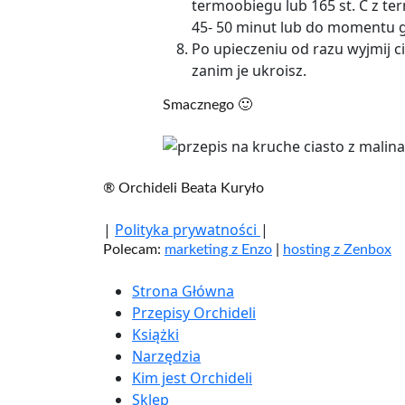
termoobiegu lub 165 st. C z te
45- 50 minut lub do momentu g
Po upieczeniu od razu wyjmij c
zanim je ukroisz.
Smacznego 🙂
® Orchideli Beata Kuryło
|
Polityka prywatności
|
Polecam:
marketing z Enzo
|
hosting z Zenbox
Strona Główna
Przepisy Orchideli
Książki
Narzędzia
Kim jest Orchideli
Sklep