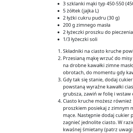
3 szklanki mąki typ 450-550 (45
5 żółtek (jajka L)
2 łyżki cukru pudru (30 g)
200 g zimnego masła
2 łyżeczki proszku do pieczenia
1/3 łyżeczki soli
Składniki na ciasto kruche pow
Przesianą mąkę wrzuć do misy m
na drobne kawałki zimne masło
obrotach, do momentu gdy kaw
Gdy tak się stanie, dodaj cukie
powstaną wyraźne kawałki ciast
grubsza, zawiń w folię i wstaw
Ciasto kruche możesz również 
proszkiem posiekaj z zimnym m
mące. Następnie dodaj cukier pu
zagnieć jednolite ciasto. W ra
kwaśnej śmietany (patrz uwagi 