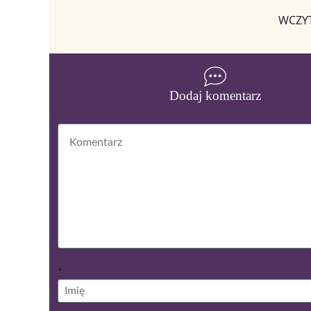
WCZYT
Dodaj komentarz
*