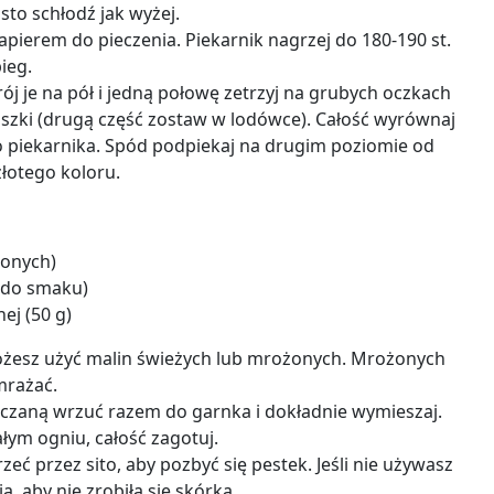
asto schłodź jak wyżej.
pierem do pieczenia. Piekarnik nagrzej do 180-190 st.
ieg.
krój je na pół i jedną połowę zetrzyj na grubych oczkach
aszki (drugą część zostaw w lodówce). Całość wyrównaj
 piekarnika. Spód podpiekaj na drugim poziomie od
złotego koloru.
żonych)
, do smaku)
ej (50 g)
ożesz użyć malin świeżych lub mrożonych. Mrożonych
mrażać.
iaczaną wrzuć razem do garnka i dokładnie wymieszaj.
ym ogniu, całość zagotuj.
eć przez sito, aby pozbyć się pestek. Jeśli nie używasz
ią, aby nie zrobiła się skórka.