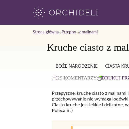
Skip
to
content
Strona główna
Przepisy
z malinami
Kruche ciasto z mal
BOŻE NARODZENIE
CIASTA KR
29 KOMENTARZY
DRUKUJ PR
Przepyszne, kruche ciasto z malinami i
przechowywanie nie wymaga lodówki, ci
Ciasto kruche jest lekkie i delikatne,
Polecam :)