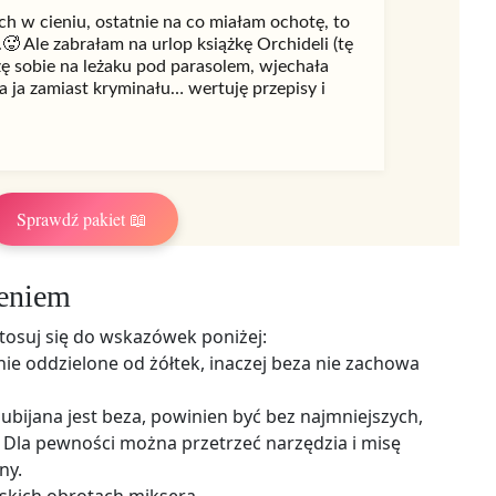
ch w cieniu, ostatnie na co miałam ochotę, to
.🥵 Ale zabrałam na urlop książkę Orchideli (tę
zę sobie na leżaku pod parasolem, wjechała
 ja zamiast kryminału… wertuję przepisy i
Sprawdź pakiet 📖
zeniem
stosuj się do wskazówek poniżej:
ie oddzielone od żółtek, inaczej beza nie zachowa
 ubijana jest beza, powinien być bez najmniejszych,
. Dla pewności można przetrzeć narzędzia i misę
ny.