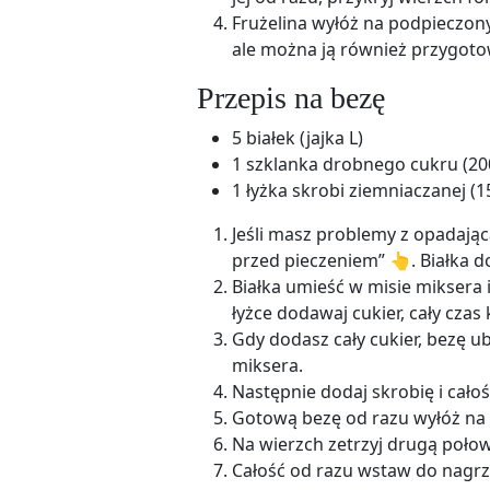
Frużelina wyłóż na podpieczony
ale można ją również przygotow
Przepis na bezę
5 białek (jajka L)
1 szklanka drobnego cukru (20
1 łyżka skrobi ziemniaczanej (1
Jeśli masz problemy z opadają
przed pieczeniem” 👆. Białka 
Białka umieść w misie miksera 
łyżce dodawaj cukier, cały czas
Gdy dodasz cały cukier, bezę ub
miksera.
Następnie dodaj skrobię i cało
Gotową bezę od razu wyłóż na 
Na wierzch zetrzyj drugą połow
Całość od razu wstaw do nagrza