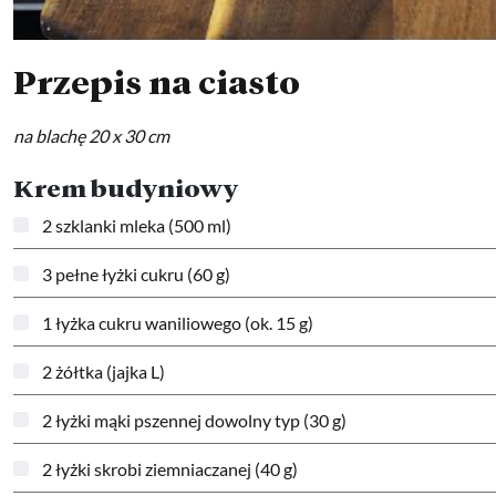
Przepis na ciasto
na blachę 20 x 30 cm
Krem budyniowy
2 szklanki mleka (500 ml)
3 pełne łyżki cukru (60 g)
1 łyżka cukru waniliowego (ok. 15 g)
2 żółtka (jajka L)
2 łyżki mąki pszennej dowolny typ (30 g)
2 łyżki skrobi ziemniaczanej (40 g)