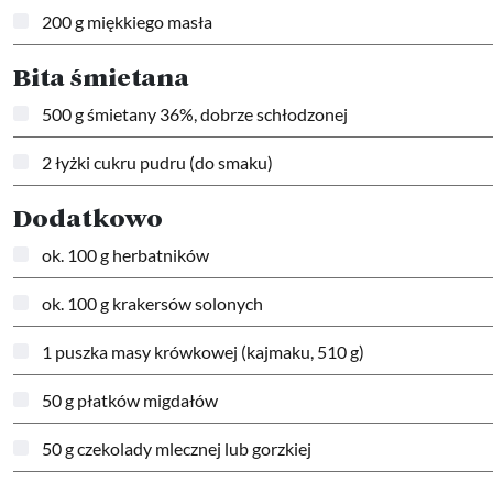
200 g miękkiego masła
Bita śmietana
500 g śmietany 36%, dobrze schłodzonej
2 łyżki cukru pudru (do smaku)
Dodatkowo
ok. 100 g herbatników
ok. 100 g krakersów solonych
1 puszka masy krówkowej (kajmaku, 510 g)
50 g płatków migdałów
50 g czekolady mlecznej lub gorzkiej