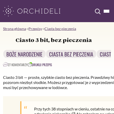
Skip
to
content
Strona główna
Przepisy
Ciasta bez pieczenia
Ciasto 3 bit, bez pieczenia
BOŻE NARODZENIE
CIASTA BEZ PIECZENIA
CIASTA
27 KOMENTARZY
DRUKUJ PRZEPIS
Ciasto 3 bit — proste, szybkie ciasto bez pieczenia. Prawdziwy h
pozorom niezbyt słodkie. Możesz przygotować je z wyprzedzeniem
musi być przechowywane w lodówce.
Przy tych 38 stopniach w cieniu, ostatnie na c
odpalanie piekarnika.🥵 Ale zabrałam na urlop