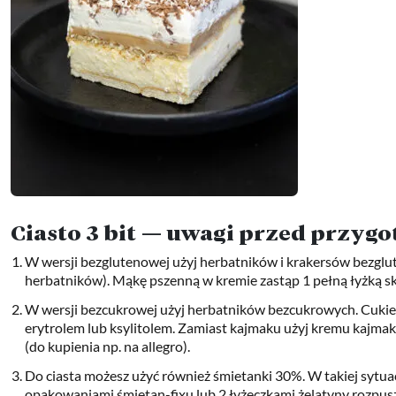
Ciasto 3 bit — uwagi przed przy
W wersji bezglutenowej użyj herbatników i krakersów bezgl
herbatników). Mąkę pszenną w kremie zastąp 1 pełną łyżką skr
W wersji bezcukrowej użyj herbatników bezcukrowych. Cukier 
erytrolem lub ksylitolem. Zamiast kajmaku użyj kremu kajm
(do kupienia np. na allegro).
Do ciasta możesz użyć również śmietanki 30%. W takiej sytuac
opakowaniami śmietan-fixu lub 2 łyżeczkami żelatyny rozpusz