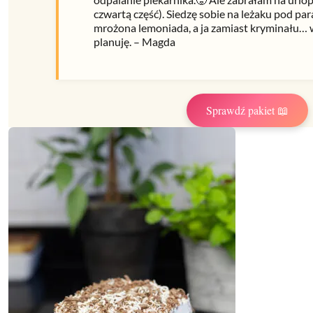
czwartą część). Siedzę sobie na leżaku pod pa
mrożona lemoniada, a ja zamiast kryminału… w
planuję. – Magda
Sprawdź pakiet 📖