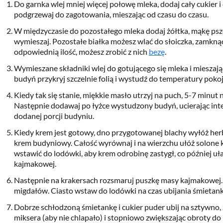
Do garnka wlej mniej więcej połowę mleka, dodaj cały cukier i
podgrzewaj do zagotowania, mieszając od czasu do czasu.
W międzyczasie do pozostałego mleka dodaj żółtka, mąkę psze
wymieszaj. Pozostałe białka możesz wlać do słoiczka, zamknąć
odpowiednią ilość, możesz zrobić z nich
bezę
.
Wymieszane składniki wlej do gotującego się mleka i mieszają
budyń przykryj szczelnie folią i wystudź do temperatury poko
Kiedy tak się stanie, miękkie masło utrzyj na puch, 5-7 minut
Następnie dodawaj po łyżce wystudzony budyń, ucierając int
dodanej porcji budyniu.
Kiedy krem jest gotowy, dno przygotowanej blachy wyłóż her
krem budyniowy. Całość wyrównaj i na wierzchu ułóż solone k
wstawić do lodówki, aby krem odrobinę zastygł, co później 
kajmakowej.
Następnie na krakersach rozsmaruj puszkę masy kajmakowej
migdałów. Ciasto wstaw do lodówki na czas ubijania śmietank
Dobrze schłodzoną śmietankę i cukier puder ubij na sztywno,
miksera (aby nie chlapało) i stopniowo zwiększając obroty do